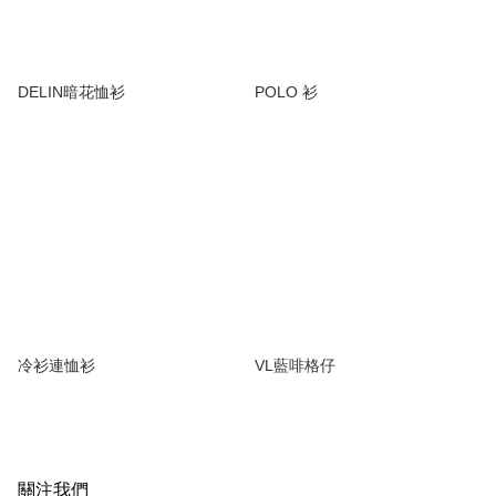
DELIN暗花恤衫
POLO 衫
冷衫連恤衫
VL藍啡格仔
關注我們