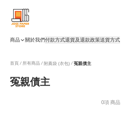
商品
關於我們
付款方式
退貨及退款政策
送貨方式
首頁
/
所有商品
/
/
附薦袋 (衣包)
冤親債主
冤親債主
0項 商品