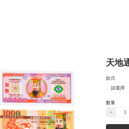
天地
款式
數量
−